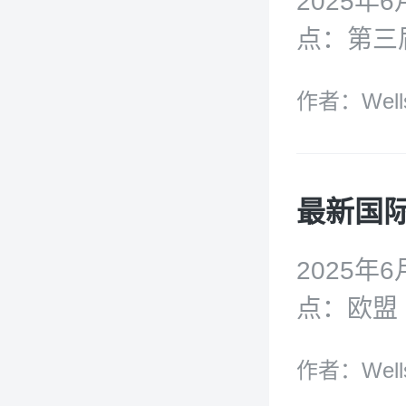
2025年
点：第三
我们的未
作者：Well
《202
行情况研
威胁、技
生物多样
航运脱碳
2025年
尔智库《
点：欧盟
防性暂停
世界海洋
作者：Well
逸政策与
海洋经济