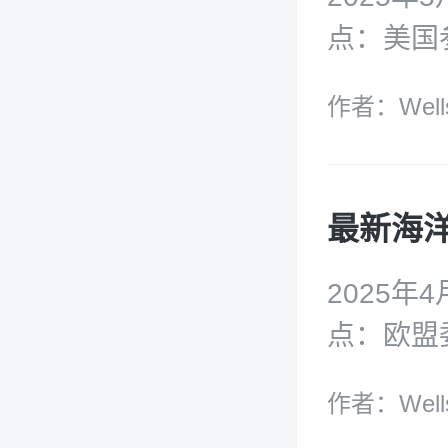
美国国防
点：美国
关键矿物
俄罗斯政
作者：Well
题》；重
全战略；
参与性和
UNCT
析》报告
最新海洋动
球海事论
脱碳的行
2025
点：欧盟
案》；特
作者：Well
政令》；I