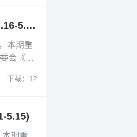
)》；
安全趋势》
最新海洋动态与文献2025年5月第10期(5.16-5.31)
报告(第二
地球健康的
献，本期重
欧委会《欧
25》；可
下载：12
洋经济的
候预测》报
海洋环境网
5.15)
海事组织
导弹防御：
，本期重