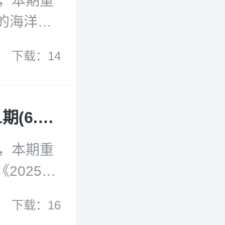
献，本期重
的海洋、
国政府
下载：14
盟弃禁令执
：依赖、
航运业与
最新国际海洋动态与文献2025年6月第11期(6.1-6.15)
与技术：
雅克·德洛
献，本期重
须采取预
2025年
殖鲑鱼逃
进可持续
下载：16
环境治