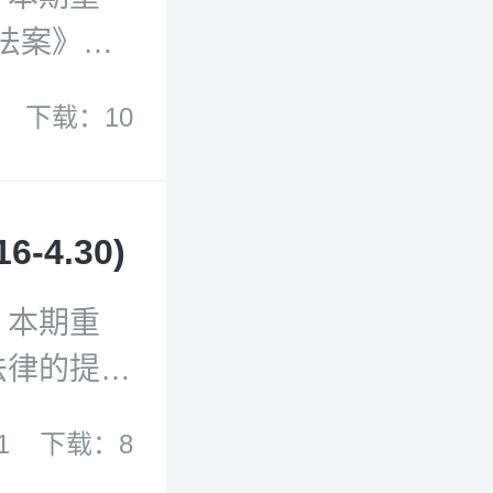
大陆架的
法案》；
注的问
份国家安
下载：10
整体性、
用》；
差距分
划》；全
-4.30)
推动航运
，本期重
法律的提
资源的行
1
下载：8
》；