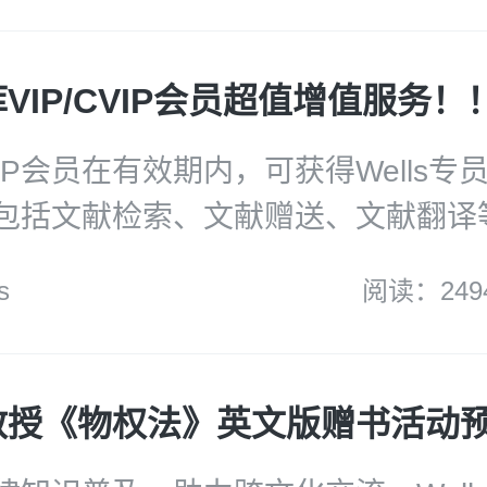
当前期次；多达100多个专题数据库；
地区近4000家机构用户；荣膺多项
VIP/CVIP会员超值增值服务！
工智能检索功能更强大，界面友好，
；法学教学和研究的必备文献资源；
VIP会员在有效期内，可获得Wells
超1.52亿！日访问量超400万人次
包括文献检索、文献赠送、文献翻译
微信：WellsChina。
s
阅读：249
教授《物权法》英文版赠书活动