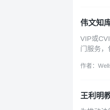
刊收录到
个国家和
伟文知库
大奖；人
方便快捷
VIP或C
和研究人员
门服务，
具体可添加
作者：Well
王利明