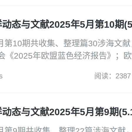
萨摩亚《海洋空间规划(2024-2034
未来风险做准备：2014-2024海事
球海事脱碳中心《全球海事脱碳现状
重点涉海论文：海洋酸化已跨越影响
5月第10期共收集、整理篇30涉海文
。
会《2025年欧盟蓝色经济报告》；
区新战略》；德国海军《海军路线20
s
阅读：2387
经济高级别小组《未来25年可持续海
》；WMO《2025-2029年全球气
海岸警卫队网络司令部《2024年度
态与文献2025年5月第9期(5.1-
洞察》报告；劳氏船级社《未来国际
工组织的立法变化》报告；GAO《
年5月第9期共收集、整理22篇涉海文献