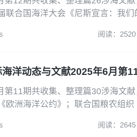
6月第12期共收集、整理篇26涉海文
届联合国海洋大会《尼斯宣言：我们
来——团结一致采取紧急行动》；英
s
阅读：2520
5年国家安全战略》；欧盟委员会《欧
究报告》；兰德公司《英国海底电缆
术进步、弹性挑战》；劳氏船级社《
性研究报告》；DNV《能源效率措施
之旅的关键解决方案和策略》；欧盟
6月第11期共收集、整理篇30涉海文
深海采矿处在十字路口：欧盟为何必
《欧洲海洋公约》；联合国粮农组织《
措施》；重点涉海论文：全球海水养
渔业资源状况》报告；经合组织《促
s
阅读：2645
框架评估。
：发展合作指南》；英国议会《海洋