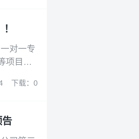
覆盖175
美国及国际
！！
使用简单
全球用户
专员一对一专
！
等项目。
4
下载：0
预告