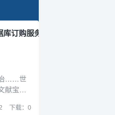
据库订购服务
翻译与海外出版
治……世
文献宝
可以回溯到
2
下载：0
分期刊从创