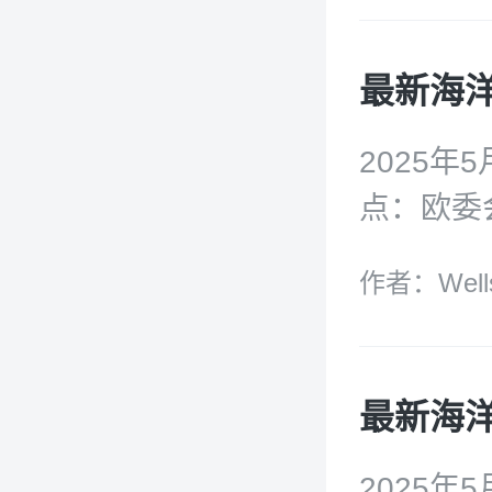
理》报告；
DNV《为
报告；全
版)》；
2025年
关键门槛
点：欧委
盟黑海地
作者：Well
持续海洋
劳动力前景
告；美国
最新海洋动
络趋势与
和国际劳
2025