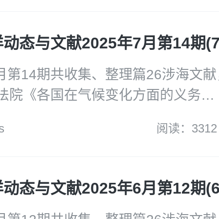
《成长的法律烦恼》Growing Pains
ells各个社媒平台的朋友们。欢迎各
7月第14期共收集、整理篇26涉海文
法院《各国在气候变化方面的义务
.7.23)》；美国联邦通信委员会《<报
s
阅读：3312
议规则制定的进一步通知>》；法国政府
印太战略》；法国国防部《北极防御
论坛《2025-2030年太平洋经济
国海洋保护协会《美国塑料报告》；
争的潜在环境影响》报告。