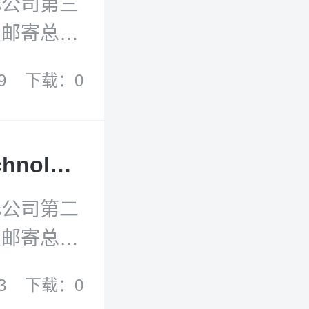
s公司第三
费邮寄总计
Rights
9
下载：0
位踊跃参
西南政法大学英文期刊Science and Technology Law Review及《成长的法律烦恼》赠书活动预告
s公司第二
费邮寄总计
and
3
下载：0
）以及6册沈