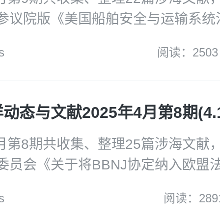
部的关岛防御挑战》；CRS《美国外
参议院版《美国船舶安全与运输系统
：海洋能源管理局的作用和国会应关
府新版《造船业发展战略》；挪威首
s
阅读：2503
点涉海论文：迈向海上风电场退役的
经合组织《造船业在海上脱碳中的作
适应性治理。
AD《太平洋小岛屿发展中国家网络法律
；美国海军陆战队《人工智能实施计
态与文献2025年4月第8期(4.16
坛《迈向零排放联盟行动框架：记录
动》。
年4月第8期共收集、整理25篇涉海文献
委员会《关于将BBNJ协定纳入欧盟
朗普政府《释放美国近海关键矿产和
s
阅读：289
SEAS《东南亚态势2025调查报告