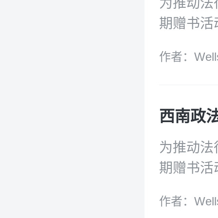
为推动法
期赠书活
6册王利明教
作者：Well
给关注W
与！
为推动法
期赠书活
6册西南政
作者：Well
Techno