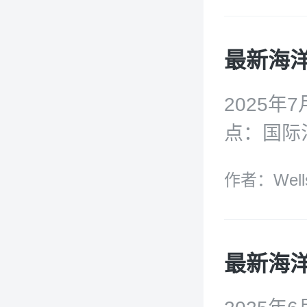
奕&沈宏山的
给关注W
与！
2025年
点：国际
(2025
作者：Well
<有关拟
年更新版
太平洋岛国
图》；美
院《核战