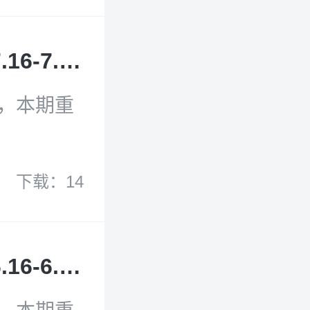
 In Law
位踊跃参
最新海洋动态与文献2025年7月第14期(7.16-7.31)
献，本期重
告与命令>和
下载：14
《2025
战略》；
发展路线
最新海洋动态与文献2025年6月第12期(6.16-6.30)
美国科学