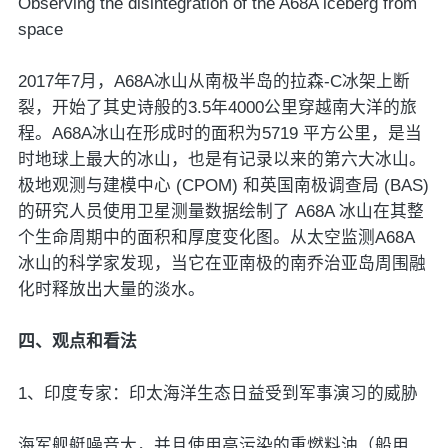
Observing the disintegration of the A68A iceberg from
space
2017年7月，A68A冰山从南极半岛的拉森-C冰架上断
裂，开始了其史诗般的3.5年4000公里穿越南大洋的旅
程。A68A冰山在形成时的面积为5719 平方公里，是当
时地球上最大的冰山，也是有记录以来的第六大冰山。
极地观测与建模中心 (CPOM) 和英国南极调查局 (BAS)
的研究人员使用卫星测量数据绘制了 A68A 冰山在其整
个生命周期中的面积和厚度变化图。从太空监测A68A
冰山的科学家发现，当它在亚南极的南乔治亚岛周围融
化时释放出大量的淡水。
四、观点和看法
1、印度专家：印太海洋生态日益受到军事演习的威胁
海军舰艇噪音大，并且使用高污染的重燃料油（船用