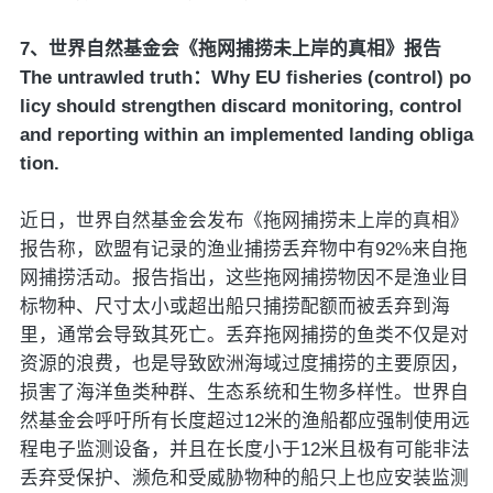
7、世界自然基金会《拖网捕捞未上岸的真相》报告
The untrawled truth：Why EU fisheries (control) po
licy should strengthen discard monitoring, control
and reporting within an implemented landing obliga
tion.
近日，世界自然基金会发布《拖网捕捞未上岸的真相》
报告称，欧盟有记录的渔业捕捞丢弃物中有92%来自拖
网捕捞活动。报告指出，这些拖网捕捞物因不是渔业目
标物种、尺寸太小或超出船只捕捞配额而被丢弃到海
里，通常会导致其死亡。丢弃拖网捕捞的鱼类不仅是对
资源的浪费，也是导致欧洲海域过度捕捞的主要原因，
损害了海洋鱼类种群、生态系统和生物多样性。世界自
然基金会呼吁所有长度超过12米的渔船都应强制使用远
程电子监测设备，并且在长度小于12米且极有可能非法
丢弃受保护、濒危和受威胁物种的船只上也应安装监测