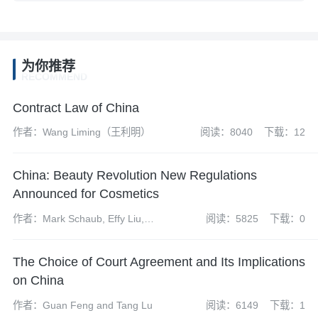
为你推荐
RECOMMEND
Contract Law of China
作者：Wang Liming（王利明）
阅读：8040
下载：12
China: Beauty Revolution New Regulations
Announced for Cosmetics
作者：Mark Schaub, Effy Liu,
阅读：5825
下载：0
Serena Guo and Tom Shi
The Choice of Court Agreement and Its Implications
on China
作者：Guan Feng and Tang Lu
阅读：6149
下载：1