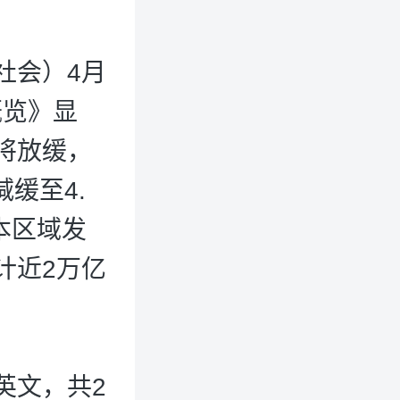
社会）4月
概览》显
将放缓，
减缓至4.
，本区域发
计近2万亿
英文，共2