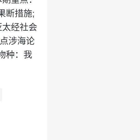
果断措施;
亚太经社会
重点涉海论
物种：我