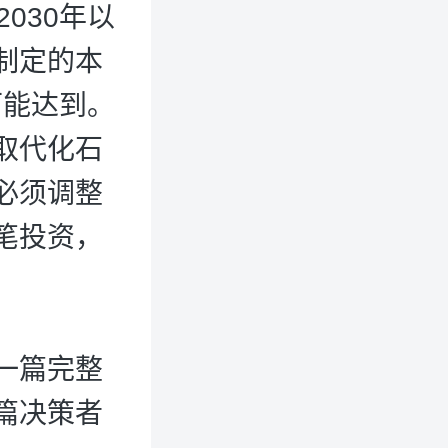
030年以
制定的本
可能达到。
取代化石
必须调整
笔投资，
一篇完整
一篇决策者