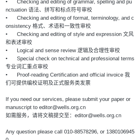
• Checking and editing of grammar, spelling and pu
nctuation
语法、拼写和标点符号审校
• Checking and editing of format, terminology, and c
onsistency
格式、术语和一致性审校
• Checking and editing of style and expression
文风
和表述审校
• Logical and sense review
逻辑及合理性审校
• Special check on technical and professional terms
专业词汇重点审校
• Proof-reading Certification and official invoice
我
们可提供编校证明及正式服务类发票
If you need our services, please submit your paper or
manuscript to editor@wells.org.cn
如需服务，请将文稿提交至：
editor@wells.org.cn
Any question please call 010-88578296, or 1380106945
0