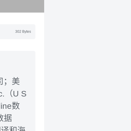
302 Bytes
司；美
c.（U S
ine数
e数据
术翻译和海