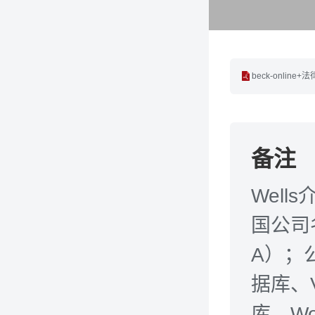
beck-online+
备注
Wel
国公司名称
A）；公
据库、Vl
库、Wo