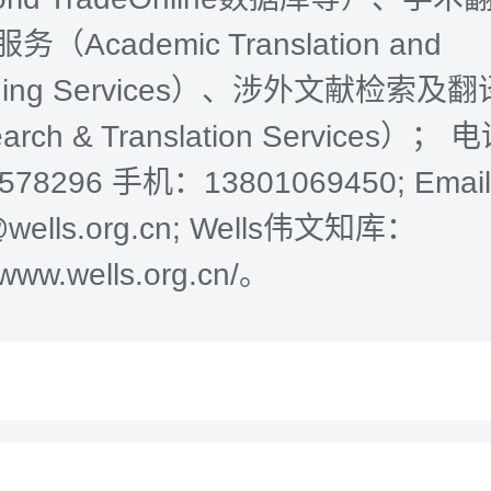
（Academic Translation and
ishing Services）、涉外文献检索及
arch & Translation Services）；
8578296 手机：13801069450; Email
r@wells.org.cn; Wells伟文知库：
/www.wells.org.cn/。