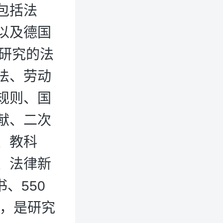
包括法
以及德国
库研究的法
法、劳动
规则、国
献、二次
、教科
、法律新
、550
年，是研究