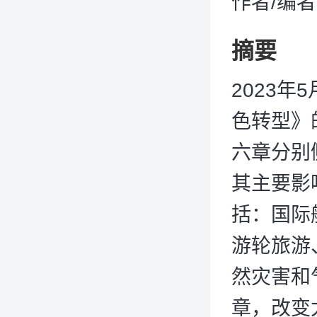
作者/编
摘要
2023
色转型》
六章分别
其主要影
括：国际
游轮旅游
然灾害和
章，改变