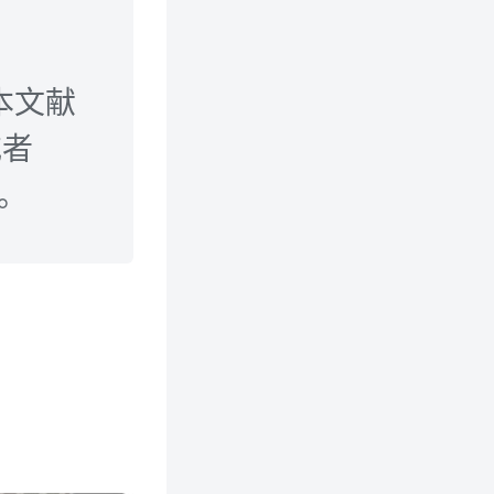
本文献
或者
n。