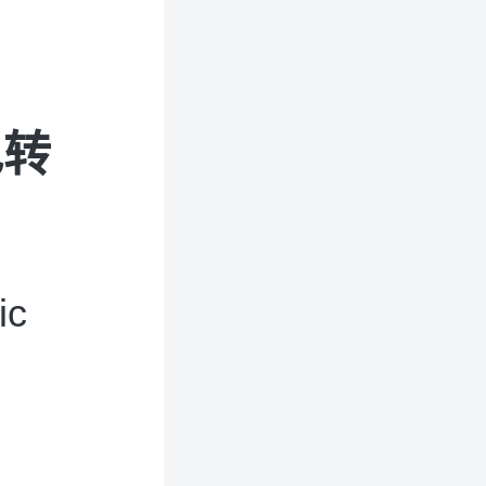
色转
ic