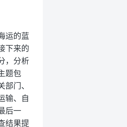
洋海运的蓝
接下来的
分，分析
主题包
关部门、
运输、自
最后一
查结果提