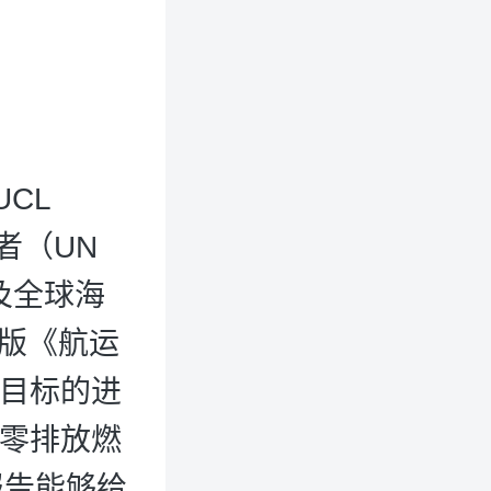
CL
导者（UN
）以及全球海
最新版《航运
性目标的进
年零排放燃
报告能够给