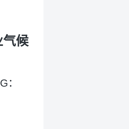
业气候
NG：