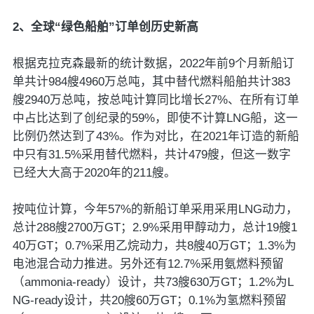
2、全球“绿色船舶”订单创历史新高
根据克拉克森最新的统计数据，2022年前9个月新船订
单共计984艘4960万总吨，其中替代燃料船舶共计383
艘2940万总吨，按总吨计算同比增长27%、在所有订单
中占比达到了创纪录的59%，即使不计算LNG船，这一
比例仍然达到了43%。作为对比，在2021年订造的新船
中只有31.5%采用替代燃料，共计479艘，但这一数字
已经大大高于2020年的211艘。
按吨位计算，今年57%的新船订单采用采用LNG动力，
总计288艘2700万GT；2.9%采用甲醇动力，总计19艘1
40万GT；0.7%采用乙烷动力，共8艘40万GT；1.3%为
电池混合动力推进。另外还有12.7%采用氨燃料预留
（ammonia-ready）设计，共73艘630万GT；1.2%为L
NG-ready设计，共20艘60万GT；0.1%为氢燃料预留