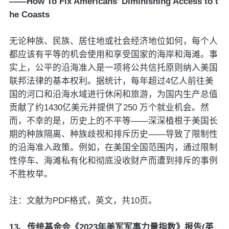
——How To Fix Americans’ Diminishing Access to t
he Coasts
无论种族、民族、居住地或社会经济地位如何，每个人
都应该有平等的机会使用和享受国家的海岸和海滩。事
实上，公平的沿海准入是一项将公共信托原则纳入美国
联邦法律的基本权利。据统计，每年超过4亿人前往美
国的河口和沿海水域进行休闲和旅游，为国内生产总值
贡献了约1430亿美元并提供了250 万个就业机会。然
而，不幸的是，历史上的不平等——深深植根于美国长
期的种族隔离、种族歧视和排斥历史——导致了限制性
的沿海准入政策。例如，在美国全国范围内，通过限制
性停车、海滩私有化和彻底没收财产而遭到排斥的事例
不胜枚举。
注：文献为PDF格式，英文，共10页。
13、传统基金会《2023年美军军事力量指数》报告(英