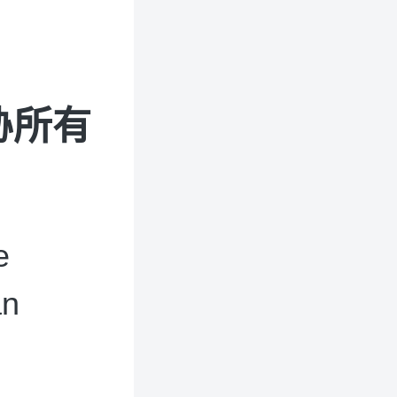
胁所有
e
an