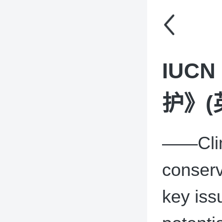
IUC
护》(
——Clima
conserv
key iss