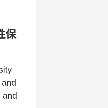
性保
ity
 and
s and