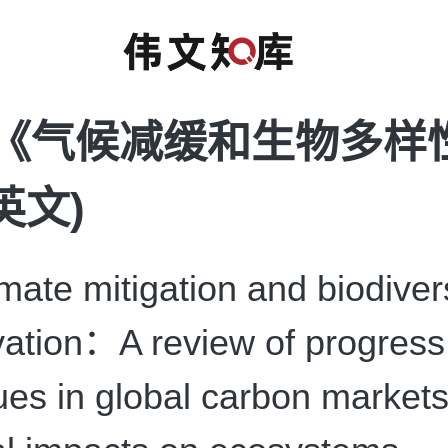
N《气候减缓和生物多样
英文)
te mitigation and biodivers
ation：A review of progress
ues in global carbon market