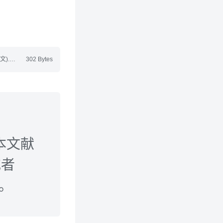
df
302 Bytes
本文献
或者
n。