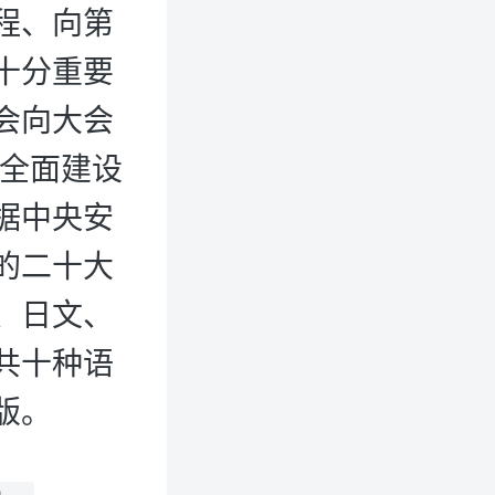
程、向第
十分重要
会向大会
为全面建设
据中央安
的二十大
、日文、
共十种语
版。