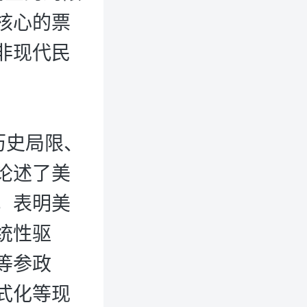
核心的票
非现代民
历史局限、
论述了美
，表明美
统性驱
等参政
式化等现