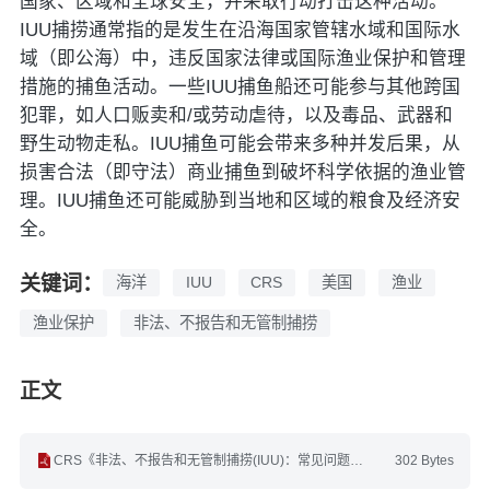
国家、区域和全球安全，并采取行动打击这种活动。
IUU捕捞通常指的是发生在沿海国家管辖水域和国际水
域（即公海）中，违反国家法律或国际渔业保护和管理
措施的捕鱼活动。一些IUU捕鱼船还可能参与其他跨国
犯罪，如人口贩卖和/或劳动虐待，以及毒品、武器和
野生动物走私。IUU捕鱼可能会带来多种并发后果，从
损害合法（即守法）商业捕鱼到破坏科学依据的渔业管
理。IUU捕鱼还可能威胁到当地和区域的粮食及经济安
全。
关键词：
海洋
IUU
CRS
美国
渔业
渔业保护
非法、不报告和无管制捕捞
正文
CRS《非法、不报告和无管制捕捞(IUU)：常见问题解答》(英文).pdf
302 Bytes