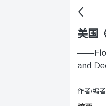
美国《
——Floo
and Dec
作者/编