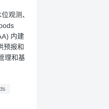
水位观测、
ods
A) 内建
洪预报和
管理和基
ds