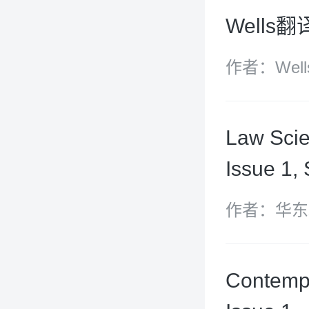
Well
作者：Well
Law Sci
Issue 1,
作者：华东
Contempo