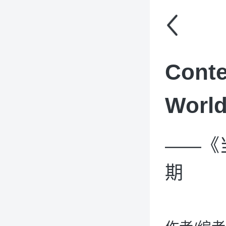
Conte
World
——《
期