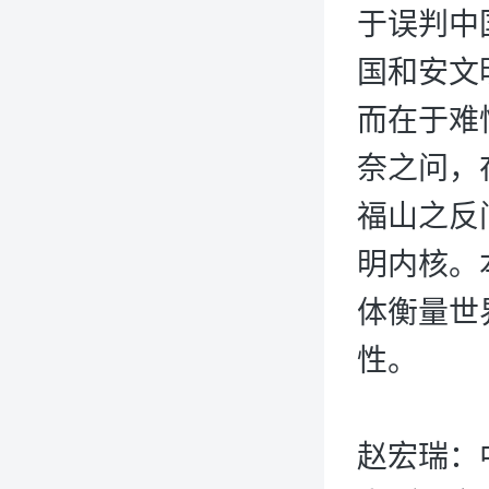
于误判中
国和安文
而在于难
奈之问，
福山之反
明内核。
体衡量世
性。
赵宏瑞：