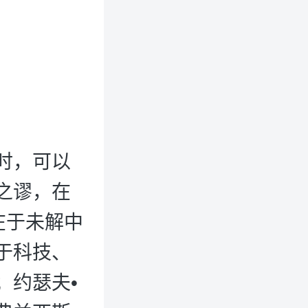
时，可以
之谬，在
在于未解中
于科技、
；约瑟夫•