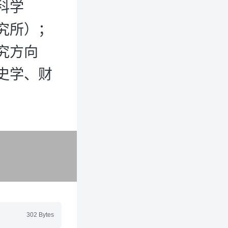
科学
究所）；
究方向
史学、财
302 Bytes