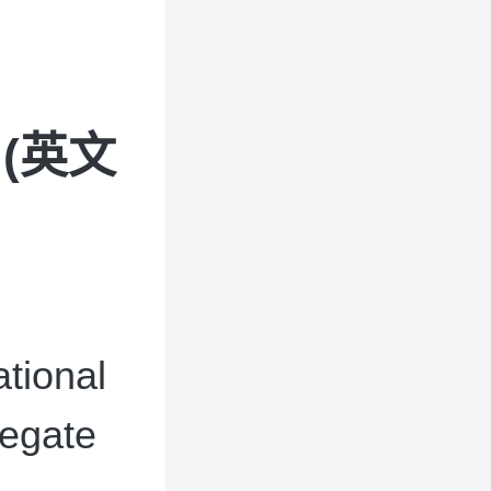
(英文
ational
regate