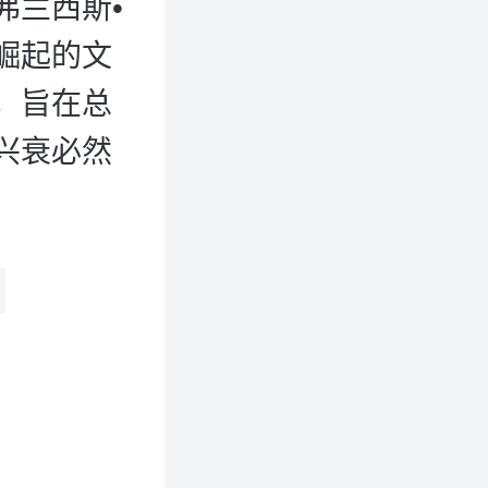
弗兰西斯•
崛起的文
，旨在总
兴衰必然