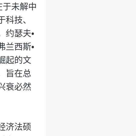
在于未解中
于科技、
；约瑟夫•
弗兰西斯•
崛起的文
，旨在总
兴衰必然
经济法硕