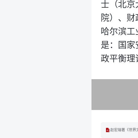
士（北京
院）、财
哈尔滨工
是：国家
政平衡理
赵宏瑞著《世界文明