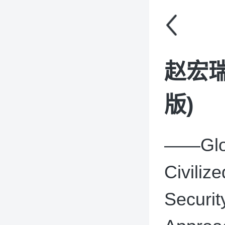
赵宏
版)
——Glob
Civiliz
Securit