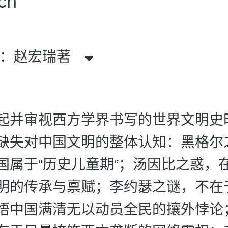
ch
者：赵宏瑞著
起并审视西方学界书写的世界文明史
缺失对中国文明的整体认知：黑格尔
国属于“历史儿童期”；汤因比之惑，
明的传承与禀赋；李约瑟之谜，不在
悟中国满清无以动员全民的攘外悖论