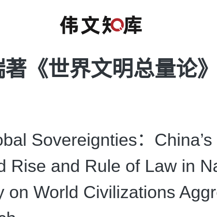
瑞著《世界文明总量论》
al Sovereignties：China’s
ed Rise and Rule of Law in N
y on World Civilizations Agg