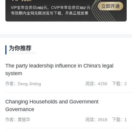
为你推荐
RECOMMEND
The party leadership influence in China's legal
system
作者：Deng Jinting
阅读：4156
下载：2
Changing Households and Government
Governance
作者：黄振华
阅读：3918
下载：1