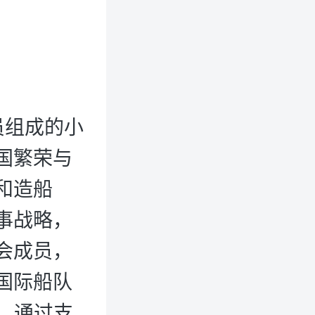
员组成的小
国繁荣与
事和造船
事战略，
会成员，
国际船队
示，通过支