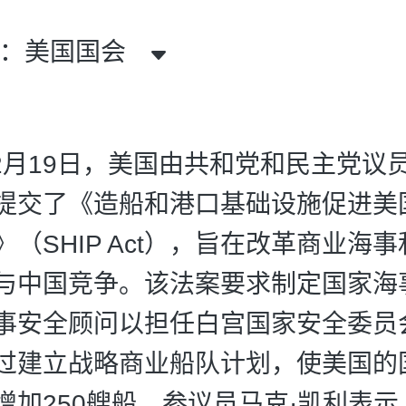
者：美国国会
年12月19日，美国由共和党和民主党议
提交了《造船和港口基础设施促进美
（SHIP Act），旨在改革商业海
与中国竞争。该法案要求制定国家海
事安全顾问以担任白宫国家安全委员
过建立战略商业船队计划，使美国的
增加250艘船。参议员马克·凯利表