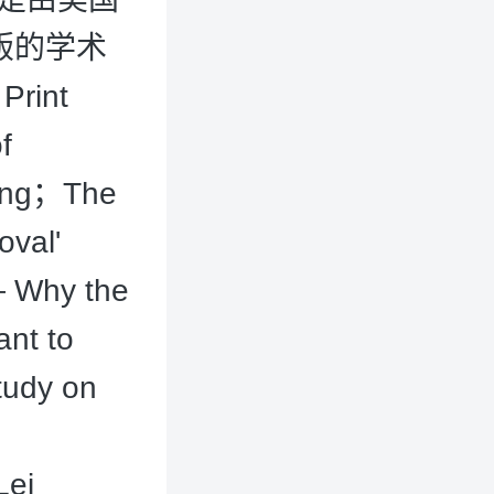
出版的学术
rint
f
hang；The
oval'
— Why the
nt to
tudy on
Lei