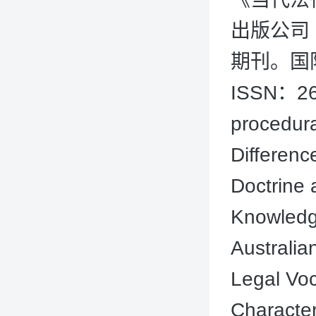
出版公司 
期刊。国际刊
ISSN：269
procedur
Differenc
Doctrine
Knowledg
Australi
Legal Voc
Character