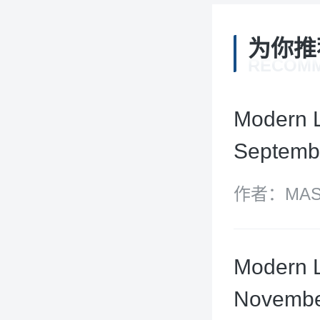
为你推
RECOM
Modern 
Septemb
作者：MASO
GROUP
Modern 
Novembe