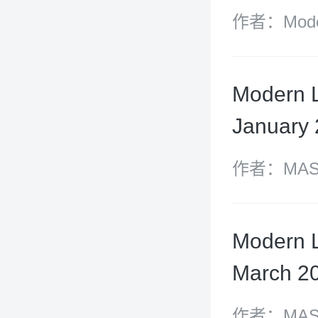
作者：Moder
Modern 
January
作者：MASO
GROUP
Modern 
March 2
作者：MASO