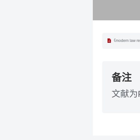
《modern law re
备注
文献为