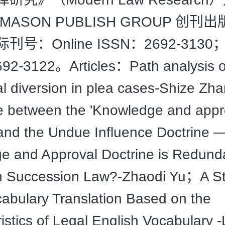
MASON PUBLISH GROUP 创刊
号：Online ISSN：2692-3130；P
2-3122。Articles：Path analysis o
al diversion in plea cases-Shize Z
e between the 'Knowledge and appr
 and the Undue Influence Doctrine 
e and Approval Doctrine is Redunda
an Succession Law?-Zhaodi Yu；A S
abulary Translation Based on the
istics of Legal English Vocabulary -