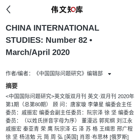
CHINA INTERNATIONAL
STUDIES: Number 82 •
March/April 2020
作者/编者：《中国国际问题研究》编辑部
摘要
<中国国际问题研究>英文版双月刊 英文·双月刊 2020年
第1期（总第80期） 顾 问：唐家璇 李肇星 编委会主任
委员：戚振宏 编委会副主任委员：阮宗泽 徐 坚 编委会
委员：（以姓氏拼音字母为序） 董漫远 郭宪纲 刘江永
戚振宏 秦亚青 荣 鹰 阮宗泽 石 泽 苏 格 王缉思 邢广程
徐 坚 杨洁勉 元 简 周 弘 [英国] 肖恩·布思林 [俄罗斯]