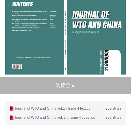
阅读全文
Journal of WTO and China vol.14 Issue 4 text.pdf
302 Bytes
Journal of WTO and China vol. 14, issue 4 cover.pdf
302 Bytes