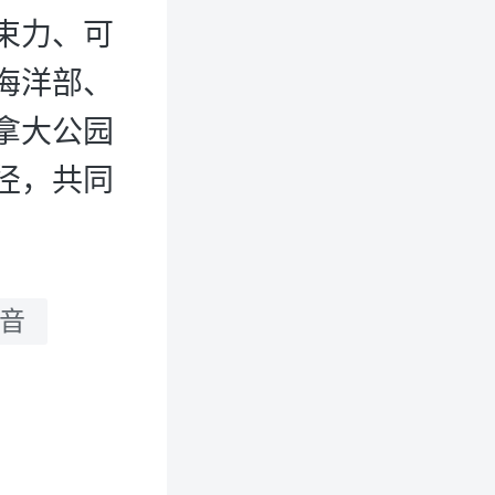
束力、可
海洋部、
拿大公园
径，共同
音