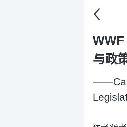
WW
与政策
——Cana
Legisla