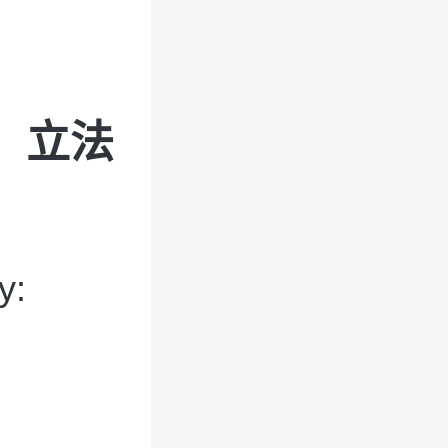
：立法
y: