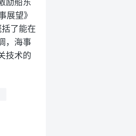
激励船东
事展望》
告概括了能在
调，海事
关技术的
望