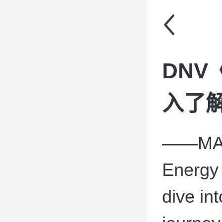
DNV
入了解
——MAR
Energy 
dive in