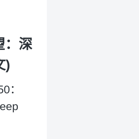
望：深
)
50：
deep