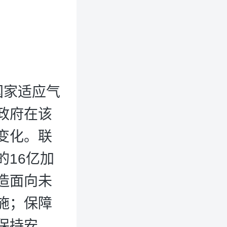
国家适应气
政府在该
变化。联
16亿加
造面向未
施；保障
保持安