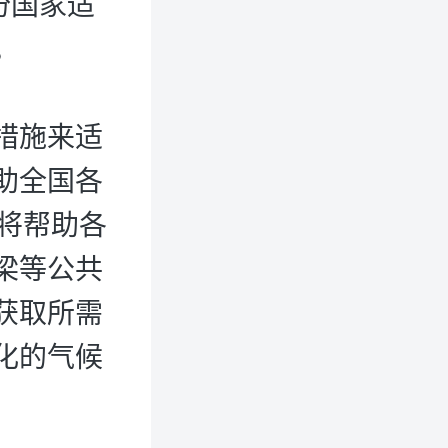
份国家适
。
措施来适
助全国各
将帮助各
梁等公共
获取所需
化的气候