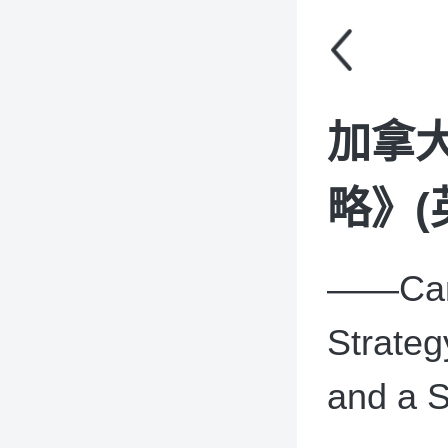
加拿
略》(
——Cana
Strateg
and a 