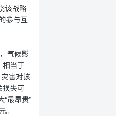
绕该战略
的参与互
，气候影
，相当于
，灾害对该
关损失可
“最昂贵”
元。