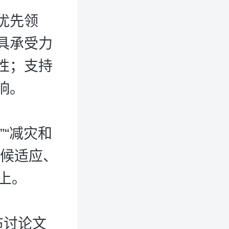
优先领
具承受力
性；支持
响。
“减灾和
气候适应、
上。
布讨论文