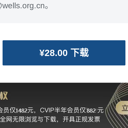
@wells.org.cn。
¥28.00 下载