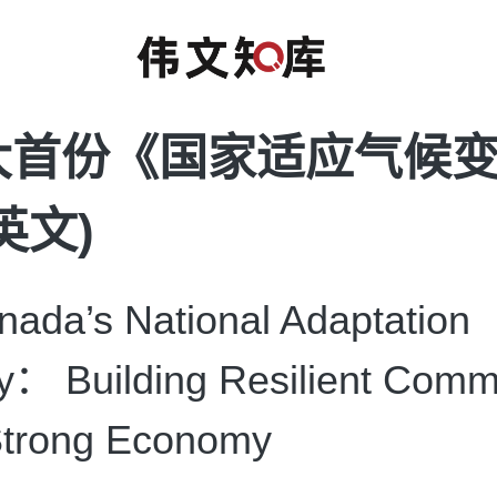
大首份《国家适应气候
英文)
da’s National Adaptation
y： Building Resilient Comm
Strong Economy