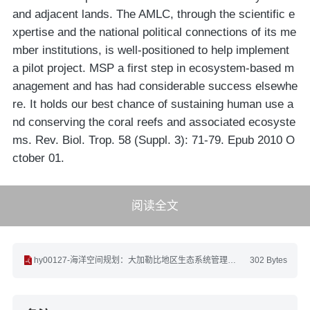
and adjacent lands. The AMLC, through the scientific e
xpertise and the national political connections of its me
mber institutions, is well-positioned to help implement
a pilot project. MSP a first step in ecosystem-based m
anagement and has had considerable success elsewhe
re. It holds our best chance of sustaining human use a
nd conserving the coral reefs and associated ecosyste
ms. Rev. Biol. Trop. 58 (Suppl. 3): 71-79. Epub 2010 O
ctober 01.
阅读全文
hy00127-海洋空间规划：大加勒比地区生态系统管理的第一步(英文).pdf
302 Bytes