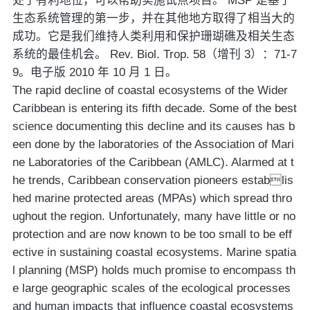
处于有利地位，可以帮助实施试点项目。 MSP 是基于
生态系统管理的第一步，并在其他地方取得了相当大的
成功。它是我们维持人类利用和保护珊瑚礁及相关生态
系统的最佳机会。 Rev. Biol. Trop. 58（增刊 3）：71-7
9。电子版 2010 年 10 月 1 日。
The rapid decline of coastal ecosystems of the Wider
Caribbean is entering its fifth decade. Some of the best
science documenting this decline and its causes has b
een done by the laboratories of the Association of Mari
ne Laboratories of the Caribbean (AMLC). Alarmed at t
he trends, Caribbean conservation pioneers establis
hed marine protected areas (MPAs) which spread thro
ughout the region. Unfortunately, many have little or no
protection and are now known to be too small to be eff
ective in sustaining coastal ecosystems. Marine spatia
l planning (MSP) holds much promise to encompass th
e large geographic scales of the ecological processes
and human impacts that influence coastal ecosystems