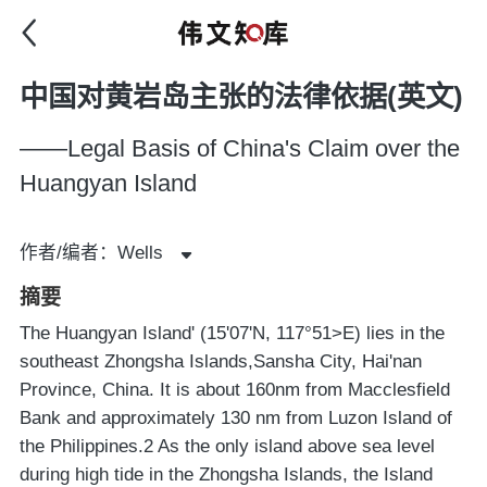
中国对黄岩岛主张的法律依据(英文)
——Legal Basis of China's Claim over the
Huangyan Island
作者/编者：Wells
摘要
The Huangyan Island' (15'07'N, 117°51>E) lies in the
southeast Zhongsha Islands,Sansha City, Hai'nan
Province, China. It is about 160nm from Macclesfield
Bank and approximately 130 nm from Luzon Island of
the Philippines.2 As the only island above sea level
during high tide in the Zhongsha Islands, the Island